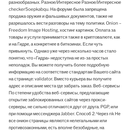
разнообразных. Разное/Интересное Разное/Интересное
checker5oepkabqu. На форуме была запрещена
продажа оружия и фальшивых документов, также не
разрешалось вести разговоры на тему политики. Onion –
Freedom Image Hosting, хостинг картинок. Оплата за
товары и услуги принимается также в криптовалюте, как
и на Гидре, а конкретнее в биткоинах. Если чуть
привыкнуть. Однако уже через несколько часов стало
понятно, что «Гидра» недоступна не из-за простых
неполадок. Вы можете получить более подробную
информацию на соответствие стандартам Вашего сайта
на странице: validator. Вместо курьера вы получите
адрес и описание места где забрать заказ. Веб-сервисы
По степени удобства веб-сервисы, предлагающие
открытие заблокированных сайтов через прокси-
серверы, не сильно отличаются друг от друга. PGP, или
при помощи мессенджера Jabber. Способ 2: Через nk Не
все онион страницы являются нелегальными или
противозаконными, есть вполне безобидные, на