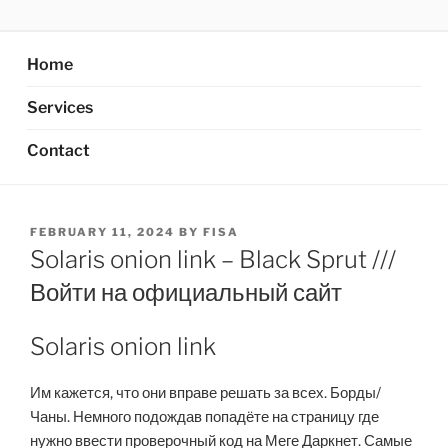
Skip
AXATA PTE.LTD
YOUR BEST PARTNER OF BUSINESS
to
content
Home
Services
Contact
POSTED
FEBRUARY 11, 2024
BY
FISA
ON
Solaris onion link – Black Sprut ///
Войти на официальный сайт
Solaris onion link
Им кажется, что они вправе решать за всех. Борды/
Чаны. Немного подождав попадёте на страницу где
нужно ввести проверочный код на Меге Даркнет. Самые