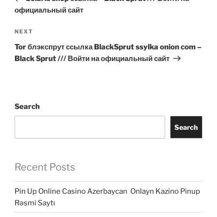
официальный сайт
Next
NEXT
Post
Tor блэкспрут ссылка BlackSprut ssylka onion com –
Black Sprut /// Войти на официальный сайт
Search
Search
Recent Posts
Pin Up Online Casino Azerbaycan ️ Onlayn Kazino Pinup
Rəsmi Saytı