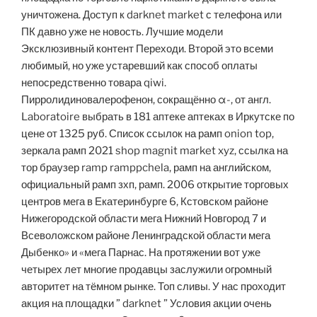
уничтожена. Доступ к darknet market с телефона или
ПК давно уже не новость. Лучшие модели
Эксклюзивный контент Переходи. Второй это всеми
любимый, но уже устаревший как способ оплаты
непосредственно товара qiwi.
Пирролидиновалерофенон, сокращённо α-, от англ.
Laboratoire выбрать в 181 аптеке аптеках в Иркутске по
цене от 1325 руб. Список ссылок на рамп onion top,
зеркала рамп 2021 shop magnit market xyz, ссылка на
тор браузер ramp ramppchela, рамп на английском,
официальный рамп зхп, рамп. 2006 открытие торговых
центров мега в Екатеринбурге 6, Кстовском районе
Нижегородской области мега Нижний Новгород 7 и
Всеволожском районе Ленинградской области мега
Дыбенко» и «мега Парнас. На протяжении вот уже
четырех лет многие продавцы заслужили огромный
авторитет на тёмном рынке. Топ сливы. У нас проходит
акция на площадки ” darknet ” Условия акции очень