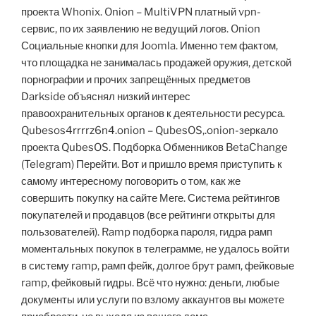
проекта Whonix. Onion – MultiVPN платный vpn-
сервис, по их заявлению не ведущий логов. Onion
Социальные кнопки для Joomla. Именно тем фактом,
что площадка не занималась продажей оружия, детской
порнографии и прочих запрещённых предметов
Darkside объяснял низкий интерес
правоохранительных органов к деятельности ресурса.
Qubesos4rrrrz6n4.onion – QubesOS,.onion-зеркало
проекта QubesOS. Подборка Обменников BetaChange
(Telegram) Перейти. Вот и пришло время приступить к
самому интересному поговорить о том, как же
совершить покупку на сайте Меге. Система рейтингов
покупателей и продавцов (все рейтинги открыты для
пользователей). Ramp подборка пароля, гидра рамп
моментальных покупок в телеграмме, не удалось войти
в систему ramp, рамп фейк, долгое брут рамп, фейковые
ramp, фейковый гидры. Всё что нужно: деньги, любые
документы или услуги по взлому аккаунтов вы можете