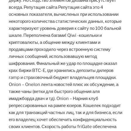
держу. Но сходство элементов дизайна присутствует
всегда. Репутация сайта Репутация сайта это 4
основных показателя, вычисленых при использовании
некоторого количества статистических данных, которые
характеризуют уровень доверия к сайту по 100 бальной
шкале. Переполнена багами! Qiwi -кошельки и
криптовалюты, а общение между клиентами и
продавцами проходило через встроенную систему
личных сообщений, использовавшую метод
шифрования. Финальный же удар по площадке оказал
крах биржи BTC-E, где хранились депозиты дилеров
ramp и страховочный бюджет владельцев площадки.
Onion – Onelon лента новостей плюс их обсуждение, а
также чаны (ветки для быстрого общения аля
имаджборда двач и тд). Onion – Нарния клуб
репрессированных на рампе юзеров. Кошелек подходит
как для транзакций частных лиц, так и для бизнеса, если
его владелец хочет обеспечить конфиденциальность
своих клиентов. Скорость работы friGate обеспечена