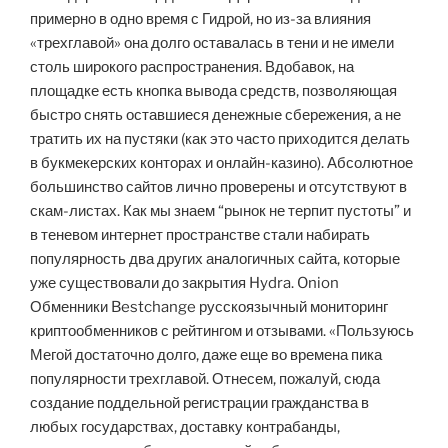
примерно в одно время с Гидрой, но из-за влияния
«трехглавой» она долго оставалась в тени и не имели
столь широкого распространения. Вдобавок, на
площадке есть кнопка вывода средств, позволяющая
быстро снять оставшиеся денежные сбережения, а не
тратить их на пустяки (как это часто приходится делать
в букмекерских конторах и онлайн-казино). Абсолютное
большинство сайтов лично проверены и отсутствуют в
скам-листах. Как мы знаем “рынок не терпит пустоты” и
в теневом интернет пространстве стали набирать
популярность два других аналогичных сайта, которые
уже существовали до закрытия Hydra. Onion
Обменники Bestchange русскоязычный мониторинг
криптообменников с рейтингом и отзывами. «Пользуюсь
Мегой достаточно долго, даже еще во времена пика
популярности трехглавой. Отнесем, пожалуй, сюда
создание поддельной регистрации гражданства в
любых государствах, доставку контрабанды,