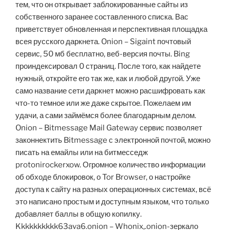
тем, что он открывает заблокированные сайты из
собственного заранее составленного списка. Вас
приветствует обновленная и перспективная площадка
всея русского даркнета. Onion – Sigaint почтовый
сервис, 50 мб бесплатно, веб-версия почты. Bing
проиндексировал 0 страниц. После того, как найдете
нужный, откройте его так же, как и любой другой. Уже
само название сети даркнет можно расшифровать как
что-то темное или же даже скрытое. Пожелаем им
удачи, а сами займёмся более благодарным делом.
Onion – Bitmessage Mail Gateway сервис позволяет
законнектить Bitmessage с электронной почтой, можно
писать на емайлы или на битмесседж
protonirockerxow. Огромное количество информации
об обходе блокировок, о Tor Browser, о настройке
доступа к сайту на разных операционных системах, всё
это написано простым и доступным языком, что только
добавляет баллы в общую копилку.
Kkkkkkkkkk63ava6.onion – Whonix,.onion-зеркало