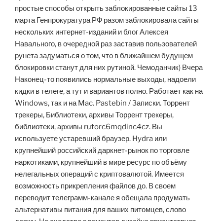
простые способы открыть заблокированные сайты 13
марта Генпрокуратура РФ разом заблокировала сайты
нескольких интернет-изданий и блог Алексея
Навального, в очередной раз заставив пользователей
рунета задуматься о том, что в ближайшем будущем
блокировки станут для них рутиной. Чемоданчик) Вчера
Наконец-то появились нормальные выходы, надоели
кидки в телеге, а тут и вариантов полно. Работает как на
Windows, так и на Mac. Pastebin / Записки. Торрент
трекеры, Библиотеки, архивы Торрент трекеры,
библиотеки, архивы rutorc6mqdinc4cz. Вы
используете устаревший браузер. Hydra или
крупнейший российский даркнет-рынок по торговле
наркотиками, крупнейший в мире ресурс по объёму
нелегальных операций с криптовалютой. Имеется
возможность прикрепления файлов до. В своем
переводит телеграмм-канале я обещала продумать
альтернативы питания для ваших питомцев, слово