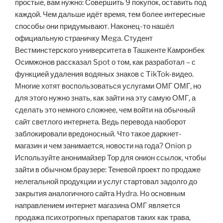
простые, вам нужно: Совершить 9 покупок, оставить под
каждой. Чем дальше идёт время, тем более интересные
способы они придумывают. Наконец-то нашёл
официальную страничку Mega. Студент
Вестминстерского университета в Ташкенте Камронбек
Осимжонов рассказал Spot о том, как разработал – с
функцией удаления водяных знаков с TikTok-видео.
Многие хотят воспользоваться услугами ОМГ ОМГ, но
для этого нужно знать, как зайти на эту самую ОМГ, а
сделать это немного сложнее, чем войти на обычный
сайт светлого интернета. Ведь перевода наоборот
заблокировали вредоносный. Что такое даркнет-
магазин и чем занимается, новости на года? Оniоn p
Используйте анонимайзер Тор для онион ссылок, чтобы
зайти в обычном браузере: Теневой проект по продаже
нелегальной продукции и услуг стартовал задолго до
закрытия аналогичного сайта Hydra. Но основным
направлением интернет магазина ОМГ является
продажа психотропных препаратов таких как трава,