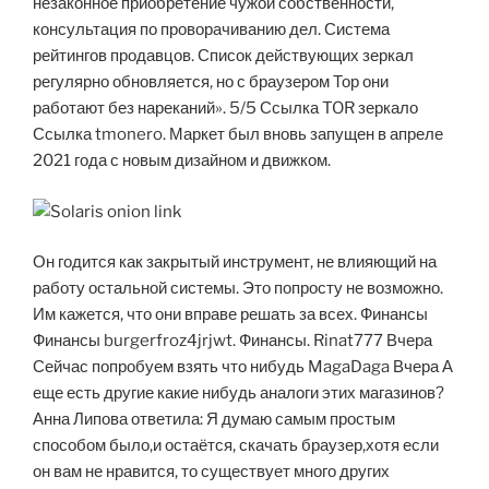
незаконное приобретение чужой собственности,
консультация по проворачиванию дел. Система
рейтингов продавцов. Список действующих зеркал
регулярно обновляется, но с браузером Тор они
работают без нареканий». 5/5 Ссылка TOR зеркало
Ссылка tmonero. Маркет был вновь запущен в апреле
2021 года с новым дизайном и движком.
Он годится как закрытый инструмент, не влияющий на
работу остальной системы. Это попросту не возможно.
Им кажется, что они вправе решать за всех. Финансы
Финансы burgerfroz4jrjwt. Финансы. Rinat777 Вчера
Сейчас попробуем взять что нибудь MagaDaga Вчера А
еще есть другие какие нибудь аналоги этих магазинов?
Анна Липова ответила: Я думаю самым простым
способом было,и остаётся, скачать браузер,хотя если
он вам не нравится, то существует много других