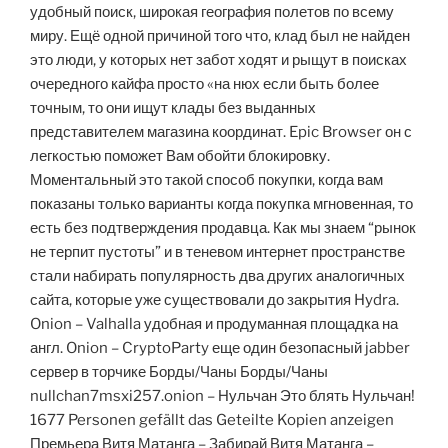
удобный поиск, широкая география полетов по всему
миру. Ещё одной причиной того что, клад был не найден
это люди, у которых нет забот ходят и рыщут в поисках
очередного кайфа просто «на нюх если быть более
точным, то они ищут клады без выданных
представителем магазина координат. Epic Browser он с
легкостью поможет Вам обойти блокировку.
Моментальный это такой способ покупки, когда вам
показаны только варианты когда покупка мгновенная, то
есть без подтверждения продавца. Как мы знаем “рынок
не терпит пустоты” и в теневом интернет пространстве
стали набирать популярность два других аналогичных
сайта, которые уже существовали до закрытия Hydra.
Onion – Valhalla удобная и продуманная площадка на
англ. Onion – CryptoParty еще один безопасный jabber
сервер в торчике Борды/Чаны Борды/Чаны
nullchan7msxi257.onion – Нульчан Это блять Нульчан!
1677 Personen gefällt das Geteilte Kopien anzeigen
Премьера Витя Матанга – Забирай Витя Матанга –