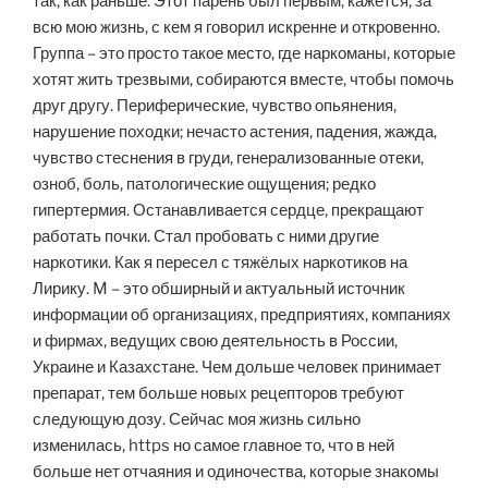
так, как раньше. Этот парень был первым, кажется, за
всю мою жизнь, с кем я говорил искренне и откровенно.
Группа – это просто такое место, где наркоманы, которые
хотят жить трезвыми, собираются вместе, чтобы помочь
друг другу. Периферические, чувство опьянения,
нарушение походки; нечасто астения, падения, жажда,
чувство стеснения в груди, генерализованные отеки,
озноб, боль, патологические ощущения; редко
гипертермия. Останавливается сердце, прекращают
работать почки. Стал пробовать с ними другие
наркотики. Как я пересел с тяжёлых наркотиков на
Лирику. M – это обширный и актуальный источник
информации об организациях, предприятиях, компаниях
и фирмах, ведущих свою деятельность в России,
Украине и Казахстане. Чем дольше человек принимает
препарат, тем больше новых рецепторов требуют
следующую дозу. Сейчас моя жизнь сильно
изменилась, https но самое главное то, что в ней
больше нет отчаяния и одиночества, которые знакомы