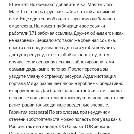
Ethernet. Но обещают добавить Visa, Master Card,
Maestro. Теперь о русских сайтах в этой анонимной
сети. Еще один способ оплаты при помощи баланса
смартфона. На момент публикации все ссылки
работали(171 рабочая ссылка). Дружелюбным его никак
не назовешь. Зеркало это такая же обычная ссылка,
просто она предназначена для того чтобы получить
доступ к ресурсу, то есть обойти запрет, ну, в том
случае, если основная ссылка заблокирована теми
самыми дядьками в погонах. После перехода вы
увидите главную страницу ресурса. Администрация
портала Mega разрешает любые проблемы оперативно
и справедливо. Для более релевантной системы входа
основные пользователи рекомендуют использовать при
регистрации только данные введенные впервые.
Гарантия возврата! По его словам, при неудачном
стечении обстоятельств можно попасть под удар как в
России, так и на Западе. 5/5 Ссылка TOR зеркало
Ссылка tmonero. Без JavaScript. Onion/ – форум