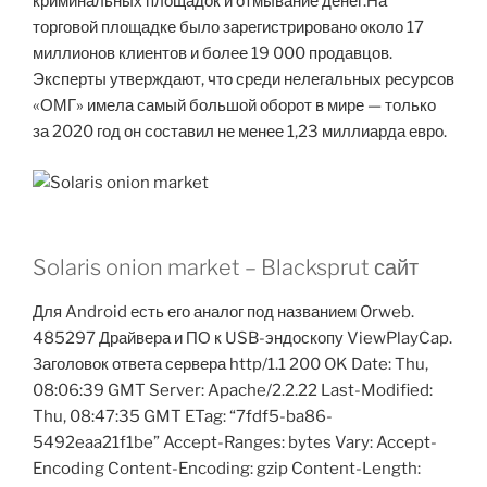
криминальных площадок и отмывание денег.На
торговой площадке было зарегистрировано около 17
миллионов клиентов и более 19 000 продавцов.
Эксперты утверждают, что среди нелегальных ресурсов
«ОМГ» имела самый большой оборот в мире — только
за 2020 год он составил не менее 1,23 миллиарда евро.
Solaris onion market – Blacksprut сайт
Для Android есть его аналог под названием Orweb.
485297 Драйвера и ПО к USB-эндоскопу ViewPlayCap.
Заголовок ответа сервера http/1.1 200 OK Date: Thu,
08:06:39 GMT Server: Apache/2.2.22 Last-Modified:
Thu, 08:47:35 GMT ETag: “7fdf5-ba86-
5492eaa21f1be” Accept-Ranges: bytes Vary: Accept-
Encoding Content-Encoding: gzip Content-Length: