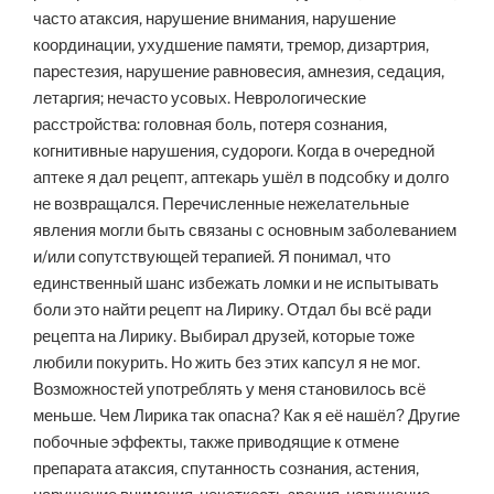
часто атаксия, нарушение внимания, нарушение
координации, ухудшение памяти, тремор, дизартрия,
парестезия, нарушение равновесия, амнезия, седация,
летаргия; нечасто усовых. Неврологические
расстройства: головная боль, потеря сознания,
когнитивные нарушения, судороги. Когда в очередной
аптеке я дал рецепт, аптекарь ушёл в подсобку и долго
не возвращался. Перечисленные нежелательные
явления могли быть связаны с основным заболеванием
и/или сопутствующей терапией. Я понимал, что
единственный шанс избежать ломки и не испытывать
боли это найти рецепт на Лирику. Отдал бы всё ради
рецепта на Лирику. Выбирал друзей, которые тоже
любили покурить. Но жить без этих капсул я не мог.
Возможностей употреблять у меня становилось всё
меньше. Чем Лирика так опасна? Как я её нашёл? Другие
побочные эффекты, также приводящие к отмене
препарата атаксия, спутанность сознания, астения,