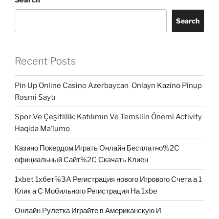
Search
Recent Posts
Pin Up Online Casino Azerbaycan ️ Onlayn Kazino Pinup
Rəsmi Saytı
Spor Ve Çeşitlilik: Katılımın Ve Temsilin Önemi Activity
Haqida Ma’lumo
Казино Покердом Играть Онлайн Бесплатно%2C
официальный Сайт%2C Скачать Клиен
1xbet 1хбет%3A Регистрация нового Игрового Счета а 1
Клик а С Мобильного Регистрация На 1xbe
Онлайн Рулетка Играйте в Американскую И