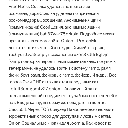
FreeHacks Ссылка удалена по притензии
роскомнадзора Ссылка удалена по притензии
роскомнадзора Сообщения, Анонимные Ящики
(коммуникации) Сообщения, анонимные ящики
(коммуникации) bah37war75xzkpla. Подробнее можно
прочитать на самом сайте. Onion – ProtonMail
достаточно известный и секурный имейл-сервис,
требует JavaScript, к сожалению ozon3kdtlr6gtzjn.
Ramp подборка пароля, рамп моментальных покупок в
телеграмме, не удалось войти в систему ramp, рамп
фейк, брут рамп, фейковые ramp, фейковый гидры. Все
города РФ и СНГ открываются перед вами как.
Tetatl6umgbmtv27.onion – Анонимный чат с
незнакомцем сайт соединяет случайных посетителей в
чат. Введя капчу, вы сразу же попадете на портал.
Способ 1: Через TOR браузер Наиболее безопасный и
эффективный способ для доступа к луковым сетям.
Onion Социальные кнопки для Joomla. Как известно