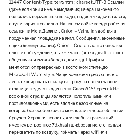
11447 Content-Type: text/html; charsetUTF-8 Ссылки
(даже если они и име. Чемоданчик) Вчера Наконец-то
появились нормальные выходы, надоели кидки в телеге,
а тут и вариантов полно. На нашем сайте всегда рабочая
ссылки на Мега Даркнет. Onion – Valhalla удобная и
продуманная площадка на англ. Сообщения, анонимные
ящики (коммуникации). Onion – Onelon лента новостей
плюс их обсуждение, а также чаны (ветки для быстрого
общения аля имаджборда двач и тд). Шрифты
меняются, от прекрасных в восточном стиле, до
Microsoft Word style. Чаще всего они требуют всего
лишь скопировать ссылку в строку на своей главной
странице и сделать один клик. Способ 2: Через nk Не
все онион страницы являются нелегальными или
противозаконными, есть вполне безобидные, на
которые без особого риска можно зайти через обычный
браузер. Хорошая новость, для любых транзакций
имеется встроенное 7dxhash шифрование, его нельзя
перехватить по воздуху, поймать через wifi или