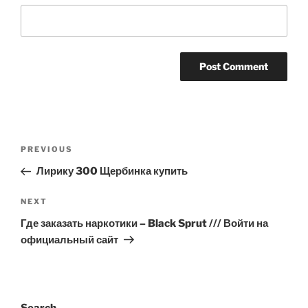
Post
Previous
PREVIOUS
navigation
Post
Лирику 300 Щербинка купить
Next
NEXT
Post
Где заказать наркотики – Black Sprut /// Войти на
официальный сайт
Search