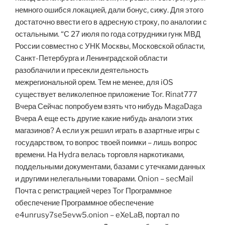
немного ошибся локацией, дали бонус, сижу. Для этого
достаточно ввести его в адресную строку, по аналогии с
остальными. “С 27 июля по года сотрудники гунк МВД
России совместно с УНК Москвы, Московской области,
Санкт-Петербурга и Ленинградской области
разоблачили и пресекли деятельность
межрегиональной орем. Тем не менее, для iOS
существует великолепное приложение Tor. Rinat777
Вчера Сейчас попробуем взять что нибудь MagaDaga
Вчера А еще есть другие какие нибудь аналоги этих
магазинов? А если уж решил играть в азартные игры с
государством, то вопрос твоей поимки – лишь вопрос
времени. На Hydra велась торговля наркотиками,
поддельными документами, базами с утечками данных
и другими нелегальными товарами. Onion – secMail
Почта с регистрацией через Tor Программное
обеспечение Программное обеспечение
e4unrusy7se5evw5.onion – eXeLaB, портал по