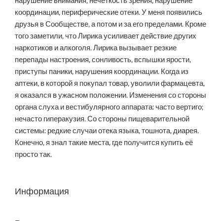
нарушение внимания, нечеткость зрения, нарушение
координации, периферические отеки. У меня появились
друзья в Сообществе, а потом и за его пределами. Кроме
того заметили, что Лирика усиливает действие других
наркотиков и алкоголя. Лирика вызывает резкие
перепады настроения, сонливость, вспышки ярости,
приступы паники, нарушения координации. Когда из
аптеки, в которой я покупал товар, уволили фармацевта,
я оказался в ужасном положении. Изменения со стороны
органа слуха и вестибулярного аппарата: часто вертиго;
нечасто гиперакузия. Со стороны пищеварительной
системы: редкие случаи отека языка, тошнота, диарея.
Конечно, я знал такие места, где получится купить её
просто так.
Информация