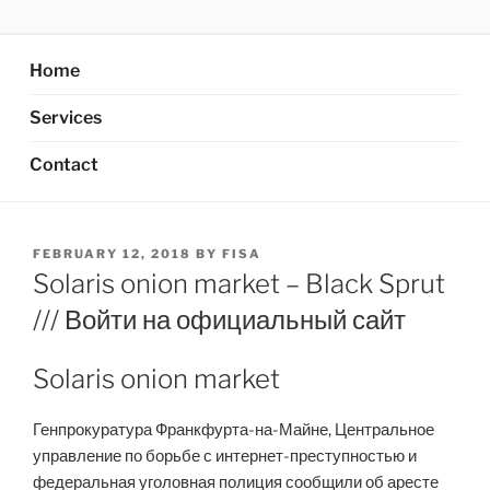
Skip
AXATA PTE.LTD
YOUR BEST PARTNER OF BUSINESS
to
content
Home
Services
Contact
POSTED
FEBRUARY 12, 2018
BY
FISA
ON
Solaris onion market – Black Sprut
/// Войти на официальный сайт
Solaris onion market
Генпрокуратура Франкфурта-на-Майне, Центральное
управление по борьбе с интернет-преступностью и
федеральная уголовная полиция сообщили об аресте