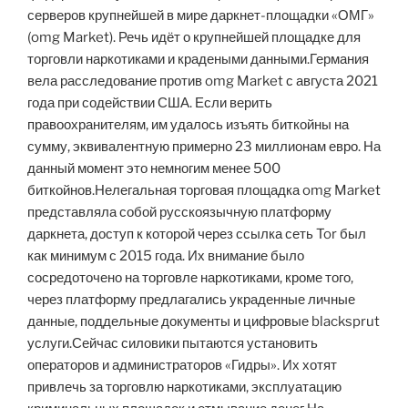
серверов крупнейшей в мире даркнет-площадки «ОМГ»
(omg Market). Речь идёт о крупнейшей площадке для
торговли наркотиками и крадеными данными.Германия
вела расследование против omg Market с августа 2021
года при содействии США. Если верить
правоохранителям, им удалось изъять биткойны на
сумму, эквивалентную примерно 23 миллионам евро. На
данный момент это немногим менее 500
биткойнов.Нелегальная торговая площадка omg Market
представляла собой русскоязычную платформу
даркнета, доступ к которой через ссылка сеть Tor был
как минимум с 2015 года. Их внимание было
сосредоточено на торговле наркотиками, кроме того,
через платформу предлагались украденные личные
данные, поддельные документы и цифровые blacksprut
услуги.Сейчас силовики пытаются установить
операторов и администраторов «Гидры». Их хотят
привлечь за торговлю наркотиками, эксплуатацию