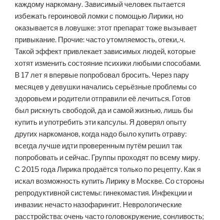
каждому наркоману. Зависимый человек пытается
избежать героиновой ломки с помощью Лирики, но
оказывается в ловушке: этот препарат тоже вызывает
привыкание. Прочие: часто утомляемость, отеки,.ч.
Такой эффект привлекает зависимых людей, которые
хотят изменить состояние психики любыми способами.
В 17 лет я впервые попробовал бросить. Через пару
месяцев у девушки начались серьёзные проблемы со
здоровьем и родители отправили её лечиться. Готов
был рискнуть свободой, да и самой жизнью, лишь бы
купить и употребить эти капсулы. Я доверял опыту
других наркоманов, когда надо было купить отраву:
всегда лучше идти проверенным путём решил так
попробовать и сейчас. Группы проходят по всему миру.
С 2015 года Лирика продаётся только по рецепту. Как я
искал возможность купить Лирику в Москве. Со стороны
репродуктивной системы: гинекомастия. Инфекции и
инвазии: нечасто назофарингит. Неврологические
расстройства: очень часто головокружение, сонливость;