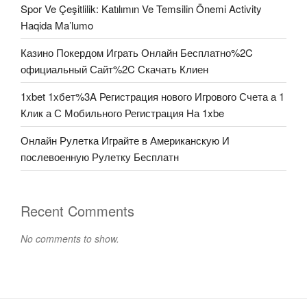
Spor Ve Çeşitlilik: Katılımın Ve Temsilin Önemi Activity
Haqida Ma’lumo
Казино Покердом Играть Онлайн Бесплатно%2C
официальный Сайт%2C Скачать Клиен
1xbet 1хбет%3A Регистрация нового Игрового Счета а 1
Клик а С Мобильного Регистрация На 1xbe
Онлайн Рулетка Играйте в Американскую И
послевоенную Рулетку Бесплатн
Recent Comments
No comments to show.