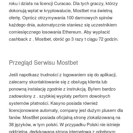
roku i działa na licencji Curacao. Dla tych graczy, którzy
dokonują wpłat w kryptowalucie, Mostbet ma świetną
ofertę. Oprócz otrzymywania 100 darmowych spinów
każdego dnia, automatycznie staniesz się uczestnikiem
comiesięcznego losowania Ethereum. Aby wypłacić
cashback z . Mostbet, obróć go 3 razy t ciągu 72 godzin.
Przegląd Serwisu Mostbet
Jeśli napotkasz trudności z logowaniem się do aplikacji,
zalecamy skontaktowanie się z obsługą klienta lub
ponowną instalację zgodnie z instrukcją. Byłem bardzo
zadowolony z . szybkiej wypłaty perform dowolnych
systemów płatności. Kasyno posiada również
licencjonowane automaty, company jest dużym plusem dla
fanów. MostBet posiada oficjalną stronę zlokalizowaną na
38 języków, w tym polski. W przypadku Polski nie istnieje
oddzielna, dedykowana strona internetowa z odrębnym