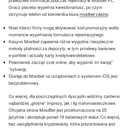
prawdziwe informacje podczas rejestracji w Mostbet PL.
Gracz placebo wypełnia kwestionariusz, po czym
otrzymuje telefon od kierownika biura
mostbet casino
.
Nowi klienci firmy mogą aktywować kod promocyjny watts
momencie wypełniania formularza rejestracyjnego.
Kasyno Mostbet zapewnia różne wygodne i bezpieczne
metody płatności za depozyty, w tym przelewy bankowe,
e-portfele i actually karty kredytowe/debetowe.
Powinieneś zacząć czat online, aby wyjaśnić im swoją”
“sytuację.
Dostęp do Mostbet na urządzeniach z systemem iOS jest
bezproblemowy.
Co więcej, dla poszczególnych dyscyplin widzimy zarówno
najbardziej „głośne” imprezy, jak i lig małomiasteczkowe.
Oficjalna strona MostBet jest przetłumaczona na 25
języków i akceptuje ponad 19 światowych walut. Co więcej,
bez uwzględnienia kryptowaluty, która prezentowana jest