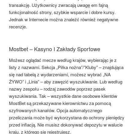
transakcję. Użytkownicy zwracają uwagę em fajną
funkcjonalność strony, szybkie wsparcie i dobre kursy.
Jednak w Internecie można znaleźć również negatywne
recenzje.
Mostbet – Kasyno I Zakłady Sportowe
Możesz oglądać mecze według krajów, wybierając je z
listy z nazwami. Sekcja „Piłka nożna”/”Kluby” – znajdująca
się nad tabelą z wydarzeniami, możesz wybrać „NA
ŻYWO” i „Linia” – aby zawęzić wyszukiwanie. Lub według
nazwy zespołu – rodzaj zawodów poprzez pasek
wyszukiwania. Tak – wszystkie dane osobowe klientów
MostBet są przekazywane kierownictwu za pomocą
szyfrowanych kanałów. Opcja automatycznego
przeliczania może być wykorzystana do ochrony pieniędzy
przed inflacją. Nie musisz dokonywać depozytu w walucie
kraju, z którego się rejestrujesz.