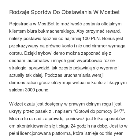
Rodzaje Sportów Do Obstawiania W Mostbet
Rejestracja w MostBet to możliwość zostania oficjalnym
klientem biura bukmacherskiego. Aby otrzymać reward,
należy postawić łącznie co najmniej 100 PLN. Bonus jest
przekazywany na główne konto i nie und nimmer wymaga
obrotu. Dzięki trybowi demo można zapoznać się z
cechami automatów i innych gier, wypróbować różne
strategie, sprawdzić, jak często pojawiają się wygrane i
actually tak dalej. Podczas uruchamiania wersji
demonstration gracz otrzymuje wirtualne konto z fikcyjnym
saldem 3000 pound.
Widżet czatu jest dostępny w prawym dolnym rogu i jest
ukryty przez pasek z . napisem “Gotowi do pomocy 24/7”.
Można to uznać za prawdę, ponieważ jest kilka sposobów
em skontaktowanie się t ciągu 24 godzin na dobę. Jest to w
pełni licencjonowana platforma, która istnieje od this year