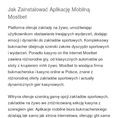
Jak Zainstalować Aplikację Mobilną
Mostbet
Platforma oferuje zakłady na żywo, umożliwiając
użytkownikom obstawianie trwających wydarzeń, dodając
emocji i dynamiki do zakładów sportowych. Kompleksowy
bukmacher obejmuje szeroki zakres dyscyplin sportowych
i wydarzeń. Ponadto kasyno on the internet Mostbet
zawiera różnorodne gry, od klasycznych automatów po
stoły z krupierem mhh żywo. Mostbet to wiodąca firma
bukmacherska i kasyno online w Polsce, znane z
różnorodnej oferty zakładów sportowych i actually
dynamicznych gier kasynowych.
Witryna oferuje szeroką gamę opcji zakładów sportowych,
zakładów na żywo we zróżnicowaną sekcję kasyna z
szeregiem gier. Aplikacje mobilne biura bukmacherskiego
działają tak samo jak strona internetowa, oferując ght same