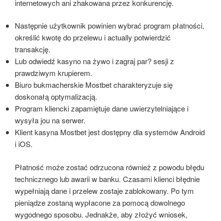
internetowych ani zhakowana przez konkurencję.
Następnie użytkownik powinien wybrać program płatności,
określić kwotę do przelewu i actually potwierdzić
transakcję.
Lub odwiedź kasyno na żywo i zagraj par? sesji z
prawdziwym krupierem.
Biuro bukmacherskie Mostbet charakteryzuje się
doskonałą optymalizacją.
Program kliencki zapamiętuje dane uwierzytelniające i
wysyła jou na serwer.
Klient kasyna Mostbet jest dostępny dla systemów Android
i iOS.
Płatność może zostać odrzucona również z powodu błędu
technicznego lub awarii w banku. Czasami klienci błędnie
wypełniają dane i przelew zostaje zablokowany. Po tym
pieniądze zostaną wypłacone za pomocą dowolnego
wygodnego sposobu. Jednakże, aby złożyć wniosek,