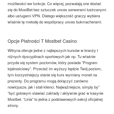
możliwości we funkcje. Co więcej, pozwalają one dostać
się do MostBet bez sztuczek unces serwerami lustrzanymi
albo usługami VPN. Dlatego większość graczy wybiera
właśnie tę metodę do współpracy unces bukmacherami.
Opcje Płatności T Mostbet Casino
Witryna oferuje jedne z najlepszych kursów w branży t
różnych dyscyplinach sportowych jak np. Tu właśnie
przyda się system poziomów, który posiada “Program
lojalnościowy”. Przecież im wyższy będzie Twój poziom,
tym korzystniejszy stanie się kurs wymiany monet na
prezenty. Do programu mogą dołączyć zarówno
nowicjusze, jak i stali klienci. Najważniejsze, simply by”
“być gotowym stawiać zakłady i aktywnie grać w kasynie
Mostbet. “Linia” to jedna z podstawowych sekcji oficjalnej
strony.