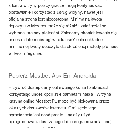
z lustra witryny polscy gracze mogą kontynuować
obstawianie i korzystać z usług witryny, nawet jeśli
oficjalna strona jest niedostępna. Minimalna kwota
depozytu w Mostbet może się różnić t zależności od
wybranej metody płatności. Zalecamy skontaktowanie się
unces działem obsługi w celu uściślenia dokładnej
minimalnej kwoty depozytu dla określonej metody płatności
w Twoim regionie.
Pobierz Mostbet Apk Em Androida
Przywróć dostęp carry out swojego konta t zakładach
korzystając unces opcji „Nie pamiętam hasła”. Witryna
kasyna online Mostbet PL może być blokowana przez
lokalnych dostawców Internetu. Ominięcie tego
ograniczenia jest dość proste – należy użyć
oprogramowania lustrzanego lub oprogramowania innej