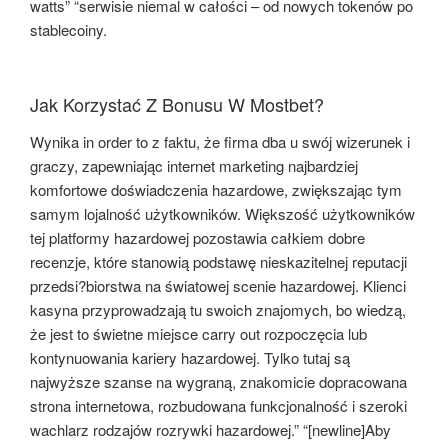
watts” “serwisie niemal w całości – od nowych tokenów po
stablecoiny.
Jak Korzystać Z Bonusu W Mostbet?
Wynika in order to z faktu, że firma dba u swój wizerunek i
graczy, zapewniając internet marketing najbardziej
komfortowe doświadczenia hazardowe, zwiększając tym
samym lojalność użytkowników. Większość użytkowników
tej platformy hazardowej pozostawia całkiem dobre
recenzje, które stanowią podstawę nieskazitelnej reputacji
przedsi?biorstwa na światowej scenie hazardowej. Klienci
kasyna przyprowadzają tu swoich znajomych, bo wiedzą,
że jest to świetne miejsce carry out rozpoczęcia lub
kontynuowania kariery hazardowej. Tylko tutaj są
najwyższe szanse na wygraną, znakomicie dopracowana
strona internetowa, rozbudowana funkcjonalność i szeroki
wachlarz rodzajów rozrywki hazardowej.” “[newline]Aby