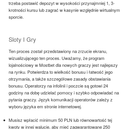
trzeba postawić depozyt w wysokości przynajmniej 1, 3-
krotności kursu lub zagrać w kasynie względnie wirtualnym
sporcie.
Sloty I Gry
Ten proces został przedstawiony na zrzucie ekranu,
wizualizującego ten proces. Uważamy, że program
lojalnościowy w Mostbet dla nowych graczy jest najlepszy
na rynku. Potwierdza to wielkość bonusu i łatwość jego
otrzymania, a także szczegółowe zasady obstawiania
bonusu. Operatorzy na infolinii i poczcie są gotowi 24
godziny na dobę udzielać pomocy i szybko odpowiadać na
pytania graczy. Język komunikacji operatorów zależy z
wyboru języka em stronie internetowej.
Musisz wpłacić minimum 50 PLN lub równowartość tej
kwoty w innej walucie, aby mieć zagwarantowane 250