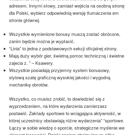
adresem. Innymi słowy, zamiast wejścia na osobną stronę
dla Polski, wybierz odpowiednią wersję tłumaczenia em
stronie głównej.
Wszystkie wymienione bonusy muszą zostać obrócone,
zanim będzie można je wypłacić.
“Linia” to jedna z podstawowych sekcji oficjalnej strony.
Mają duży wybór gier, świetną pomoc techniczną i świetne
zajecia z. ” – Ksawery.
Wszystkie posiadają przyjemny system bonusowy,
stylową szatę graficzną wysokiej jakości i wygodną
mechanikę obrotów.
Wszystko, co musisz zrobić, to dowiedzieć się z
wyprzedzeniem, na które wydarzenia zamierzasz
postawić. Zakłady sportowe to wciągająca aktywność, w
której uczestnicy obstawiają różne wydarzenia” “sportowe.
Łączy w sobie wiedzę o sporcie, strategiczne myślenie we
element losowości. Dzięki opcjom obejmującym piłkę