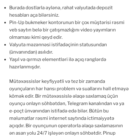
Burada dostlarla əylənə, rahat valyutada depozit
hesabları aça bilərsiniz.
Pin-Up bukmeker kontorunun bir çox müştərisi rəsmi
veb saytın belə bir çatışmazlığını video yayımların
olmaması kimi qeyd edir.
Valyuta məzənnəsi istifadəçinin statusundan
(ünvanından) asılıdır.
Yaşıl və qırmızı elementləri ilə açıq rənglərdə
hazırlanmışdır.
Mütəxəssislər keyfiyyətli və tez bir zamanda
oyunçuların hər hansı problem və suallarını həll etməyə
kömək edir. Bir mütəxəssislə əlaqə saxlamaq üçün
oyunçu onlayn söhbətdən, Telegram kanalından və ya
e-poçt ünvanından istifadə edə bilər. Bütün bu
məlumatlar rəsmi internet saytında ictimaiyyətə
açıqdır. Bir oyunçunun operatorla əlaqə saxlamasının
ən asan yolu 24/7 işləyən onlayn söhbətdir. Pinup