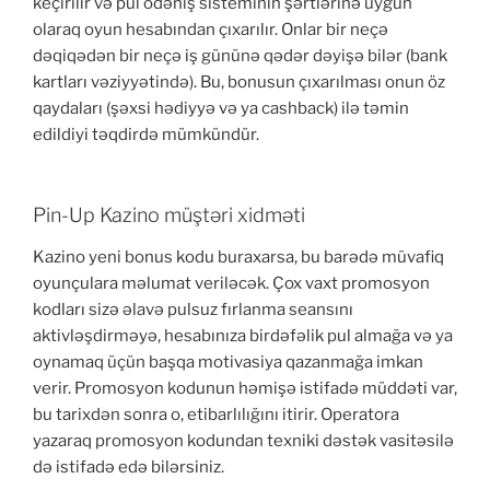
keçirilir və pul ödəniş sisteminin şərtlərinə uyğun
olaraq oyun hesabından çıxarılır. Onlar bir neçə
dəqiqədən bir neçə iş gününə qədər dəyişə bilər (bank
kartları vəziyyətində). Bu, bonusun çıxarılması onun öz
qaydaları (şəxsi hədiyyə və ya cashback) ilə təmin
edildiyi təqdirdə mümkündür.
Pin-Up Kazino müştəri xidməti
Kazino yeni bonus kodu buraxarsa, bu barədə müvafiq
oyunçulara məlumat veriləcək. Çox vaxt promosyon
kodları sizə əlavə pulsuz fırlanma seansını
aktivləşdirməyə, hesabınıza birdəfəlik pul almağa və ya
oynamaq üçün başqa motivasiya qazanmağa imkan
verir. Promosyon kodunun həmişə istifadə müddəti var,
bu tarixdən sonra o, etibarlılığını itirir. Operatora
yazaraq promosyon kodundan texniki dəstək vasitəsilə
də istifadə edə bilərsiniz.