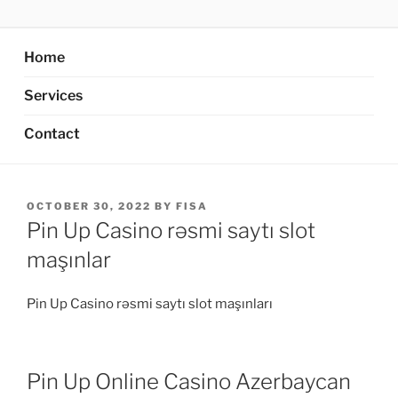
Skip
AXATA PTE.LTD
YOUR BEST PARTNER OF BUSINESS
to
content
Home
Services
Contact
POSTED
OCTOBER 30, 2022
BY
FISA
ON
Pin Up Casino rəsmi saytı slot
maşınlar
Pin Up Casino rəsmi saytı slot maşınları
Pin Up Online Casino Azerbaycan ️