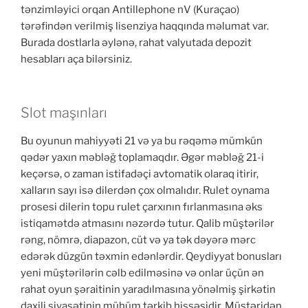
tənzimləyici orqan Antillephone nV (Kuraçao)
tərəfindən verilmiş lisenziya haqqında məlumat var.
Burada dostlarla əylənə, rahat valyutada depozit
hesabları aça bilərsiniz.
Slot maşınları
Bu oyunun mahiyyəti 21 və ya bu rəqəmə mümkün
qədər yaxın məbləğ toplamaqdır. Əgər məbləğ 21-i
keçərsə, o zaman istifadəçi avtomatik olaraq itirir,
xalların sayı isə dilerdən çox olmalıdır. Rulet oynama
prosesi dilerin topu rulet çarxının fırlanmasına əks
istiqamətdə atmasını nəzərdə tutur. Qalib müştərilər
rəng, nömrə, diapazon, cüt və ya tək dəyərə mərc
edərək düzgün təxmin edənlərdir. Qeydiyyat bonusları
yeni müştərilərin cəlb edilməsinə və onlar üçün ən
rahat oyun şəraitinin yaradılmasına yönəlmiş şirkətin
daxili siyasətinin mühüm tərkib hissəsidir. Müştəridən