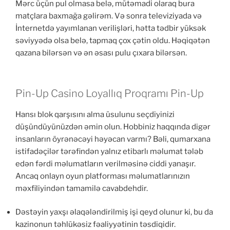
Mərc üçün pul olmasa belə, mütəmadi olaraq bura
matçlara baxmağa gəlirəm. Və sonra televiziyada və
İnternetdə yayımlanan verilişləri, hətta tədbir yüksək
səviyyədə olsa belə, tapmaq çox çətin oldu. Həqiqətən
qazana bilərsən və ən əsası pulu çıxara bilərsən.
Pin-Up Casino Loyallıq Proqramı Pin-Up
Hansı blok qarşısını alma üsulunu seçdiyinizi
düşündüyünüzdən əmin olun. Hobbiniz haqqında digər
insanların öyrənəcəyi həyəcan varmı? Bəli, qumarxana
istifadəçilər tərəfindən yalnız etibarlı məlumat tələb
edən fərdi məlumatların verilməsinə ciddi yanaşır.
Ancaq onlayn oyun platforması məlumatlarınızın
məxfiliyindən tamamilə cavabdehdir.
Dəstəyin yaxşı əlaqələndirilmiş işi qeyd olunur ki, bu da
kazinonun təhlükəsiz fəaliyyətinin təsdiqidir.