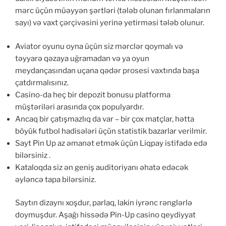
mərc üçün müəyyən şərtləri (tələb olunan fırlanmaların
sayı) və vaxt çərçivəsini yerinə yetirməsi tələb olunur.
Aviator oyunu oyna üçün siz mərclər qoymalı və
təyyarə qəzaya uğramadan və ya oyun
meydançasından uçana qədər prosesi vaxtında başa
çatdırmalısınız.
Casino-da heç bir depozit bonusu platforma
müştəriləri arasında çox populyardır.
Ancaq bir çatışmazlıq da var – bir çox matçlar, hətta
böyük futbol hadisələri üçün statistik bazarlar verilmir.
Sayt Pin Up az əmanət etmək üçün Liqpay istifadə edə
bilərsiniz .
Kataloqda siz ən geniş auditoriyanı əhatə edəcək
əyləncə tapa bilərsiniz.
Saytın dizaynı xoşdur, parlaq, lakin iyrənc rənglərlə
doymuşdur. Aşağı hissədə Pin-Up casino qeydiyyat