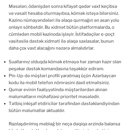
Məsələn, ödənişdən sonra kifayət qədər vaxt keçibsə
və vəsait hesaba oturmayıbsa, kömək istəyə bilərsiniz.
Kazino nümayəndələri ilə əlaqə qurmağın ən asan yolu
onlayn söhbətdir. Bu xidmət bütün platformalarda, o
cümlədən mobil kazinoda işləyir. İstifadəçilər e-poçt
vasitəsilə dəstək xidməti ilə əlaqə saxlasalar, bunun
daha çox vaxt alacağını nəzərə almalıdırlar.
Suallarınız olduqda kömək etməyə hər zaman hazır olan
peşəkar dəstək komandasına təşəkkür edirəm.
Pin-Up-də müştəri profili yaratmaq üçün Azərbaycan
kodu ilə mobil telefon nömrəsini daxil etməlisiniz.
Qumar evinin fəaliyyətində müştərilərdən alınan
məlumatların mühafizəsi prioritet məsələdir.
Tətbiq inkişaf etdiricilər tərəfindən dəstəkləndiyindən
bütün məlumatlar aktualdır.
Razılaşdırılmış məbləğ bir neçə dəqiqə ərzində balansa