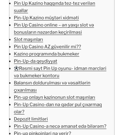
Pin Up Kazino haqqında tez-tez verilən
suallar
Pin-Up Kazino müştəri xidməti
Pin Up Casino online – ​​ən yaxşı slot və
bonusların nəzərdən keçirilməsi
Slot maşınları
Pin Up Casino AZ güvenilir mi??
Kazino proqramında bukmeker
Pin-Up-da qeydiyyat
Rəsmi sayt Pin Up oyunu- idman mərcləri
və bukmeker kontoru
Balansın doldurulması və vəsaitlərin
çıxarılması
Pin-up onlayn kazinonun slot maşınları
Pin-Up Casino-dan nə qədər pul çıxarmaq
olar?
Depozit limitləri
Pin-Up Casino-a necə əmanət edə bilərəm?
Pin-up pinkoinləri nə verir?