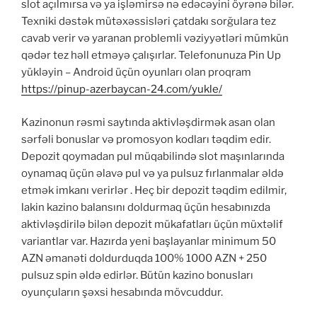
slot açılmırsa və ya işləmirsə nə edəcəyini öyrənə bilər.
Texniki dəstək mütəxəssisləri çatdakı sorğulara tez
cavab verir və yaranan problemli vəziyyətləri mümkün
qədər tez həll etməyə çalışırlar. Telefonunuza Pin Up
yükləyin – Android üçün oyunları olan proqram
https://pinup-azerbaycan-24.com/yukle/
Kazinonun rəsmi saytında aktivləşdirmək asan olan
sərfəli bonuslar və promosyon kodları təqdim edir.
Depozit qoymadan pul müqabilində slot maşınlarında
oynamaq üçün əlavə pul və ya pulsuz fırlanmalar əldə
etmək imkanı verirlər . Heç bir depozit təqdim edilmir,
lakin kazino balansını doldurmaq üçün hesabınızda
aktivləşdirilə bilən depozit mükafatları üçün müxtəlif
variantlar var. Hazırda yeni başlayanlar minimum 50
AZN əmanəti doldurduqda 100% 1000 AZN + 250
pulsuz spin əldə edirlər. Bütün kazino bonusları
oyunçuların şəxsi hesabında mövcuddur.