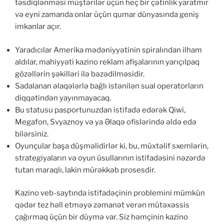
təsdiqlənməsi müştərilər üçün heç bir çətinlik yaratmır
və eyni zamanda onlar üçün qumar dünyasında geniş
imkanlar açır.
Yaradıcılar Amerika mədəniyyətinin spiralından ilham
aldılar, mahiyyəti kazino reklam afişalarının yarıçılpaq
gözəllərin şəkilləri ilə bəzədilməsidir.
Sadalanan əlaqələrlə bağlı istənilən sual operatorların
diqqətindən yayınmayacaq.
Bu statusu pasportunuzdan istifadə edərək Qiwi,
Megafon, Svyaznoy və ya Əlaqə ofislərində əldə edə
bilərsiniz.
Oyunçular başa düşməlidirlər ki, bu, müxtəlif sxemlərin,
strategiyaların və oyun üsullarının istifadəsini nəzərdə
tutan maraqlı, lakin mürəkkəb prosesdir.
Kazino veb-saytında istifadəçinin problemini mümkün
qədər tez həll etməyə zəmanət verən mütəxəssis
çağırmaq üçün bir düymə var. Siz həmçinin kazino