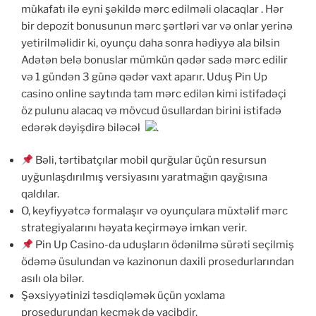
mükafatı ilə eyni şəkildə mərc edilməli olacaqlar . Hər
bir depozit bonusunun mərc şərtləri var və onlar yerinə
yetirilməlidir ki, oyunçu daha sonra hədiyyə ala bilsin
Adətən belə bonuslar mümkün qədər sadə mərc edilir
və 1 gündən 3 günə qədər vaxt aparır. Uduş Pin Up
casino online saytında tam mərc edilən kimi istifadəçi
öz pulunu alacaq və mövcud üsullardan birini istifadə
edərək dəyişdirə biləcək
.
Bəli, tərtibatçılar mobil qurğular üçün resursun
uyğunlaşdırılmış versiyasını yaratmağın qayğısına
qaldılar.
O, keyfiyyətcə formalaşır və oyunçulara müxtəlif mərc
strategiyalarını həyata keçirməyə imkan verir.
Pin Up Casino-da uduşların ödənilmə sürəti seçilmiş
ödəmə üsulundan və kazinonun daxili prosedurlarından
asılı ola bilər.
Şəxsiyyətinizi təsdiqləmək üçün yoxlama
prosedurundan keçmək də vacibdir.