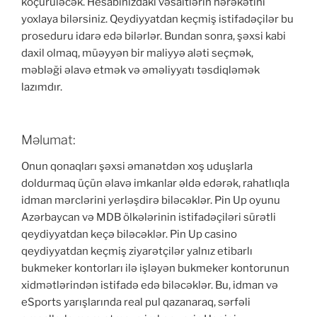
köçürüləcək. Hesabınızdakı vəsaitlərin hərəkətini
yoxlaya bilərsiniz. Qeydiyyatdan keçmiş istifadəçilər bu
proseduru idarə edə bilərlər. Bundan sonra, şəxsi kabi
daxil olmaq, müəyyən bir maliyyə aləti seçmək,
məbləği əlavə etmək və əməliyyatı təsdiqləmək
lazımdır.
Məlumat:
Onun qonaqları şəxsi əmanətdən xoş uduşlarla
doldurmaq üçün əlavə imkanlar əldə edərək, rahatlıqla
idman mərclərini yerləşdirə biləcəklər. Pin Up oyunu
Azərbaycan və MDB ölkələrinin istifadəçiləri sürətli
qeydiyyatdan keçə biləcəklər. Pin Up casino
qeydiyyatdan keçmiş ziyarətçilər yalnız etibarlı
bukmeker kontorları ilə işləyən bukmeker kontorunun
xidmətlərindən istifadə edə biləcəklər. Bu, idman və
eSports yarışlarında real pul qazanaraq, sərfəli