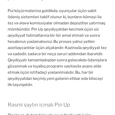
Pul köçürmələrinə gəldikdə, oyunçular üçün sabit
ödəniş sistemləri təklif olunur ki, bunların köməyi ilə
tez və əlavə komissiyalar olmadan depozitlər yatırmaq
mümkündür. Pin Up qeydiyyatdan kecmek üçün siz
qeydiyyat təlimatlarına bir-bir əməl etməli və sonra
hesabınızı yoxlamalısınız. Bu proses yalnız yetkin
azərbaycanlılar üçün əlçatandır. Kazinoda qeydiyyat tez
və sadədir, sadəcə bir neçə zəruri addımdan ibarətdir.
Qeydiyyatı tamamladıqdan sonra gələcəkdə ödənişlərə
güvənmək və loyallıq proqramı vasitəsilə avans əldə
etmək üçün istifadəçi yoxlanılmalıdır. Bu, hər bir
qeydiyyatdan keçmiş yeni gələnin etibar edə biləcəyi
ilk təşviqatdır.
Rəsmi saytın icmalı Pin Up