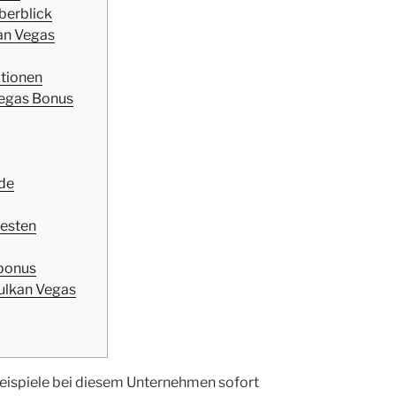
erblick
an Vegas
tionen
Vegas Bonus
de
Besten
bonus
ulkan Vegas
Freispiele bei diesem Unternehmen sofort