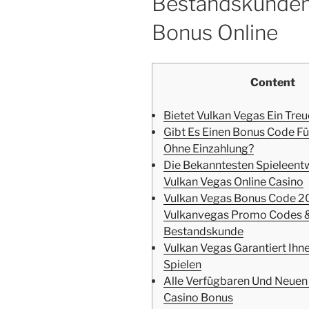
Bestandskunden:
Bonus Online
Content
Bietet Vulkan Vegas Ein Tr
Gibt Es Einen Bonus Code Für
Ohne Einzahlung?
Die Bekanntesten Spieleentw
Vulkan Vegas Online Casino
Vulkan Vegas Bonus Code 20
Vulkanvegas Promo Codes 
Bestandskunde
Vulkan Vegas Garantiert Ihn
Spielen
Alle Verfügbaren Und Neuen
Casino Bonus