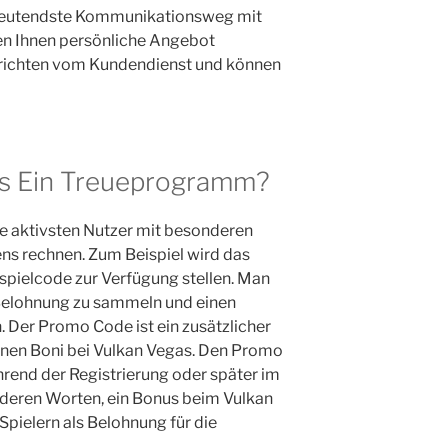
bedeutendste Kommunikationsweg mit
en Ihnen persönliche Angebot
hrichten vom Kundendienst und können
as Ein Treueprogramm?
ie aktivsten Nutzer mit besonderen
s rechnen. Zum Beispiel wird das
pielcode zur Verfügung stellen. Man
 Belohnung zu sammeln und einen
. Der Promo Code ist ein zusätzlicher
nen Boni bei Vulkan Vegas. Den Promo
end der Registrierung oder später im
deren Worten, ein Bonus beim Vulkan
Spielern als Belohnung für die