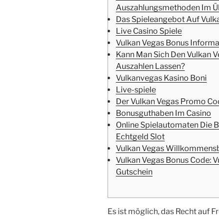
Auszahlungsmethoden Im Üb
Das Spieleangebot Auf Vulk
Live Casino Spiele
Vulkan Vegas Bonus Informa
Kann Man Sich Den Vulkan 
Auszahlen Lassen?
Vulkanvegas Kasino Boni
Live-spiele
Der Vulkan Vegas Promo Co
Bonusguthaben Im Casino
Online Spielautomaten Die 
Echtgeld Slot
Vulkan Vegas Willkommens
Vulkan Vegas Bonus Code: V
Gutschein
Es ist möglich, das Recht auf 