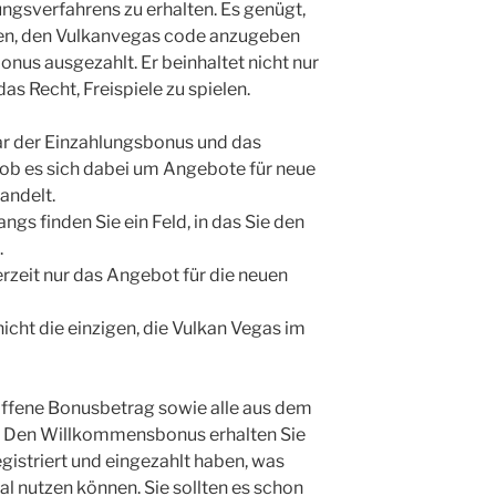
ngsverfahrens zu erhalten. Es genügt,
en, den Vulkanvegas code anzugeben
us ausgezahlt. Er beinhaltet nicht nur
as Recht, Freispiele zu spielen.
lar der Einzahlungsbonus und das
 ob es sich dabei um Angebote für neue
andelt.
s finden Sie ein Feld, in das Sie den
.
erzeit nur das Angebot für die neuen
icht die einzigen, die Vulkan Vegas im
troffene Bonusbetrag sowie alle aus dem
. Den Willkommensbonus erhalten Sie
gistriert und eingezahlt haben, was
al nutzen können. Sie sollten es schon