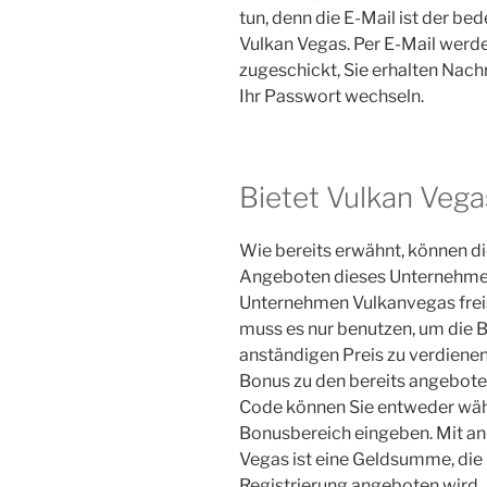
tun, denn die E-Mail ist der 
Vulkan Vegas. Per E-Mail werd
zugeschickt, Sie erhalten Nac
Ihr Passwort wechseln.
Bietet Vulkan Veg
Wie bereits erwähnt, können d
Angeboten dieses Unternehmen
Unternehmen Vulkanvegas freis
muss es nur benutzen, um die
anständigen Preis zu verdienen
Bonus zu den bereits angebote
Code können Sie entweder währ
Bonusbereich eingeben. Mit an
Vegas ist eine Geldsumme, die 
Registrierung angeboten wird.